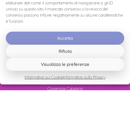
Lascia un commento
elaborare dati come il comportamento di navigazione o gli ID
univoci su questo sito. Il mancato consenso o la revoca del
connesso
Devi essere
per inviare un commento.
consenso possono influire negativamente su alcune caratteristiche
e funzioni.
Accetta
Rifiuta
Visualizza le preferenze
Informativa sui Cookie
Informativa sulla Privacy
Contrada Tremoli 80
87020 Papasidero (Tremoli di Papsidero)
Cosenzsa Calabrië
Italia
CIR – 078092-BBF-00007
CIN – IT078092C1X6FAZ9D7