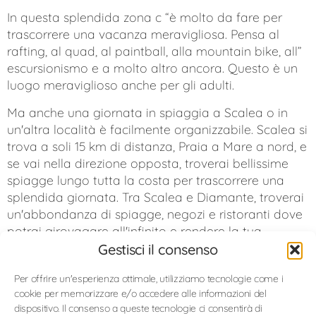
In questa splendida zona c “è molto da fare per
trascorrere una vacanza meravigliosa. Pensa al
rafting, al quad, al paintball, alla mountain bike, all”
escursionismo e a molto altro ancora. Questo è un
luogo meraviglioso anche per gli adulti.
Ma anche una giornata in spiaggia a Scalea o in
un'altra località è facilmente organizzabile. Scalea si
trova a soli 15 km di distanza, Praia a Mare a nord, e
se vai nella direzione opposta, troverai bellissime
spiagge lungo tutta la costa per trascorrere una
splendida giornata. Tra Scalea e Diamante, troverai
un'abbondanza di spiagge, negozi e ristoranti dove
potrai girovagare all'infinito e rendere la tua
giornata un ricordo meraviglioso.
Gestisci il consenso
Una volta visitata questa splendida regione, non
Per offrire un'esperienza ottimale, utilizziamo tecnologie come i
desidererai altro.
cookie per memorizzare e/o accedere alle informazioni del
dispositivo. Il consenso a queste tecnologie ci consentirà di