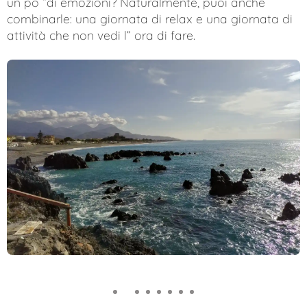
un po “di emozioni? Naturalmente, puoi anche
combinarle: una giornata di relax e una giornata di
attività che non vedi l” ora di fare.
1
2
3
4
5
6
7
8