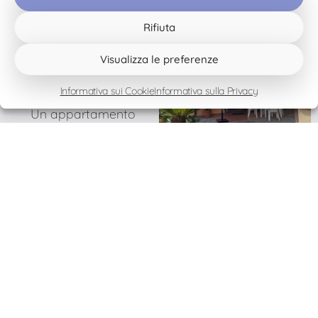
Dettagli
Rifiuta
Appartamento
Visualizza le preferenze
Cielo Blu (Blue
Sky)
Informativa sui Cookie
Informativa sulla Privacy
Un appartamento
accogliente e attraente
per 2-6 persone per
staccare la spina.
L’appartamento ha un
ingresso indipendente.
Dettagli