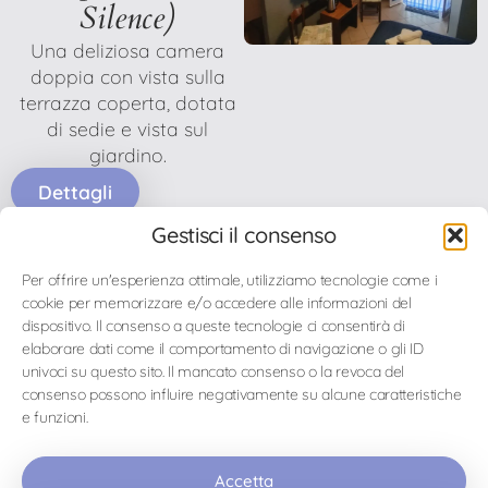
Silence)
Una deliziosa camera
doppia con vista sulla
terrazza coperta, dotata
di sedie e vista sul
giardino.
Dettagli
Gestisci il consenso
Il Risveglio (The
Per offrire un'esperienza ottimale, utilizziamo tecnologie come i
Awakening)
cookie per memorizzare e/o accedere alle informazioni del
Una camera da 2 a 4
dispositivo. Il consenso a queste tecnologie ci consentirà di
persone bella e attraente
elaborare dati come il comportamento di navigazione o gli ID
univoci su questo sito. Il mancato consenso o la revoca del
che si divide in due zone
consenso possono influire negativamente su alcune caratteristiche
notte: una sezione per 2 o
e funzioni.
3 persone e una sezione
per 1 persona.
Accetta