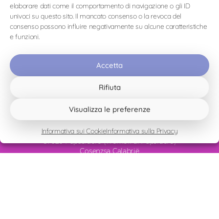
Lascia un commento
elaborare dati come il comportamento di navigazione o gli ID
univoci su questo sito. Il mancato consenso o la revoca del
connesso
Devi essere
per inviare un commento.
consenso possono influire negativamente su alcune caratteristiche
e funzioni.
Accetta
Rifiuta
Visualizza le preferenze
Informativa sui Cookie
Informativa sulla Privacy
Contrada Tremoli 80
87020 Papasidero (Tremoli di Papsidero)
Cosenzsa Calabrië
Italia
CIR – 078092-BBF-00007
CIN – IT078092C1X6FAZ9D7