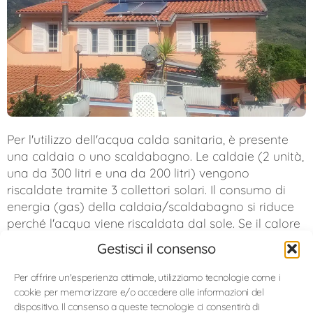
Per l'utilizzo dell'acqua calda sanitaria, è presente
una caldaia o uno scaldabagno. Le caldaie (2 unità,
una da 300 litri e una da 200 litri) vengono
riscaldate tramite 3 collettori solari. Il consumo di
energia (gas) della caldaia/scaldabagno si riduce
perché l'acqua viene riscaldata dal sole. Se il calore
dei collettori solari è sufficiente, la caldaia o lo
Gestisci il consenso
scaldabagno (quasi) non si mettono in funzione. In
questo modo, do un contributo prezioso
Per offrire un'esperienza ottimale, utilizziamo tecnologie come i
all'ambiente. E potremmo farlo tutti.
cookie per memorizzare e/o accedere alle informazioni del
dispositivo. Il consenso a queste tecnologie ci consentirà di