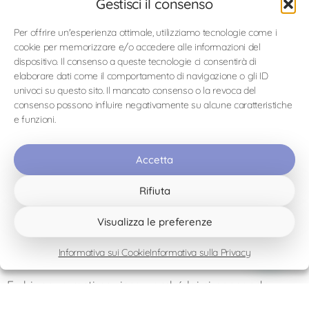
Gestisci il consenso
arrivare così come sei e lasciare che il ritmo emerga,
in modo naturale. Il silenzio non chiede nulla, ma dà
Per offrire un'esperienza ottimale, utilizziamo tecnologie come i
spazio. Spazio per respirare. Per essere presenti.
cookie per memorizzare e/o accedere alle informazioni del
dispositivo. Il consenso a queste tecnologie ci consentirà di
Lo noto nei miei ospiti. Non subito. Ma dopo un
elaborare dati come il comportamento di navigazione o gli ID
giorno, a volte due. I loro movimenti si fanno più
univoci su questo sito. Il mancato consenso o la revoca del
consenso possono influire negativamente su alcune caratteristiche
delicati. Le loro voci più sommesse.
e funzioni.
Trovano un ritmo diverso, non perché siano costretti,
ma perché qui accade spontaneamente.
Accetta
Ecco perché il mio posto è qui.
Immerso nel verde, nella luce e nello spazio.
Rifiuta
Così che chiunque arrivi qui non debba lasciare
nulla dietro di sé, tranne forse la fretta.
Visualizza le preferenze
Questa non è una meta da conquistare.
Informativa sui Cookie
Informativa sulla Privacy
È un luogo a cui si permette di entrare.
E chiunque resti capisce perché lei si nasconde.