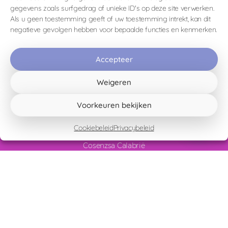
gegevens zoals surfgedrag of unieke ID's op deze site verwerken.
ingelogd zijn op
Je moet
om een reactie te plaatsen.
Als u geen toestemming geeft of uw toestemming intrekt, kan dit
negatieve gevolgen hebben voor bepaalde functies en kenmerken.
Accepteer
Weigeren
Voorkeuren bekijken
Contrada Tremoli 80
Cookiebeleid
Privacybeleid
87020 Papasidero (Tremoli di Papsidero)
Cosenzsa Calabrië
Italy
CIR – 078092-BBF-00007
CIN – IT078092C1X6FAZ9D7
Homepage