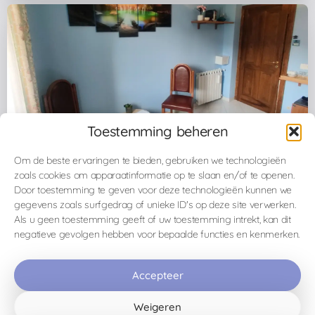
Toestemming beheren
Om de beste ervaringen te bieden, gebruiken we technologieën
zoals cookies om apparaatinformatie op te slaan en/of te openen.
Door toestemming te geven voor deze technologieën kunnen we
gegevens zoals surfgedrag of unieke ID's op deze site verwerken.
Als u geen toestemming geeft of uw toestemming intrekt, kan dit
negatieve gevolgen hebben voor bepaalde functies en kenmerken.
Wat ik aanbied & hoe je je
verblijf kunt boeken
Accepteer
Weigeren