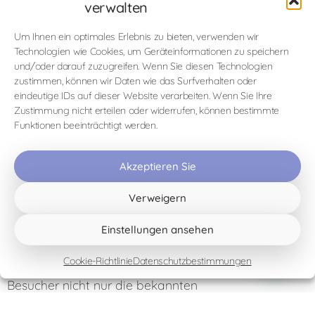
verwalten
Was ich persönlich an dieser Region so besonders
Um Ihnen ein optimales Erlebnis zu bieten, verwenden wir
finde, ist, dass Rafting oft nur der Anfang ist.
Technologien wie Cookies, um Geräteinformationen zu speichern
und/oder darauf zuzugreifen. Wenn Sie diesen Technologien
Anschließend entdecken die Gäste die Grotta del
zustimmen, können wir Daten wie das Surfverhalten oder
Romito, unternehmen Spaziergänge im
eindeutige IDs auf dieser Website verarbeiten. Wenn Sie Ihre
Nationalpark Pollino, besuchen authentische
Zustimmung nicht erteilen oder widerrufen, können bestimmte
Bergdörfer oder verbringen einen Tag an den
Funktionen beeinträchtigt werden.
Stränden der Riviera dei Cedri.
So wird aus einer Aktivität von wenigen Stunden oft
Akzeptieren Sie
eine regelrechte Entdeckungsreise durch einen Teil
Italiens, der sich seinen ursprünglichen Charakter
Verweigern
und seine Authentizität bewahrt hat.
Einstellungen ansehen
Mein persönlicher Tipp
Cookie-Richtlinie
Datenschutzbestimmungen
Als Gastgeberin freue ich mich immer, wenn
Besucher nicht nur die bekannten
Sehenswürdigkeiten besichtigen, sondern auch das