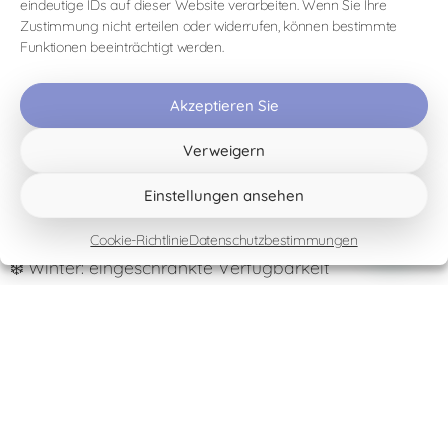
eindeutige IDs auf dieser Website verarbeiten. Wenn Sie Ihre
Zustimmung nicht erteilen oder widerrufen, können bestimmte
Besuchen Sie die Falknerei von Setteventi!
Funktionen beeinträchtigt werden.
🦅
📅 Reservierung erforderlich
Akzeptieren Sie
👥 Kleine Gruppen
⏳ Dauer: ca. 2 Stunden
Verweigern
Beste Reisezeit
🌸 Frühling (April–Juni)
Einstellungen ansehen
🍂 Herbst (September–Oktober)
Cookie-Richtlinie
Datenschutzbestimmungen
☀️ Sommer: vorzugsweise morgens
❄️ Winter: eingeschränkte Verfügbarkeit
Praktisch
👟 Geschlossene Schuhe
💧 Wasser mitbringen
👨‍👩‍👧 Geeignet für Erwachsene und ältere Kinder
Schreibe einen Kommentar