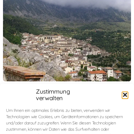
1
2
3
4
Zustimmung
verwalten
📍 Praktische Informationen
Um Ihnen ein optimales Erlebnis zu bieten, verwenden wir
Entfernung
Technologien wie Cookies, um Geräteinformationen zu speichern
🚗 45–60 Minuten | ca. 40–50 km
und/oder darauf zuzugreifen. Wenn Sie diesen Technologien
Bergstraßen, gut befahrbar (letzter Abschnitt
zustimmen, können wir Daten wie das Surfverhalten oder
schmaler)