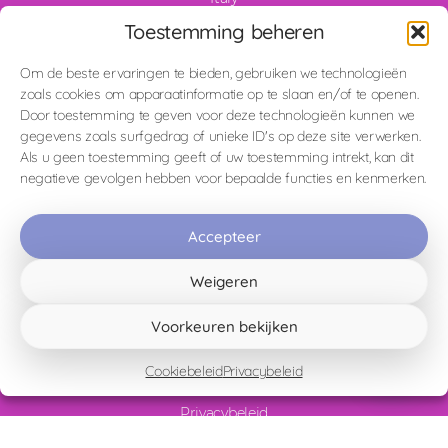
CIR – 078092-BBF-00007
Toestemming beheren
CIN – IT078092C1X6FAZ9D7
Om de beste ervaringen te bieden, gebruiken we technologieën
zoals cookies om apparaatinformatie op te slaan en/of te openen.
Door toestemming te geven voor deze technologieën kunnen we
gegevens zoals surfgedrag of unieke ID's op deze site verwerken.
Homepage
Als u geen toestemming geeft of uw toestemming intrekt, kan dit
La Laguna Blu (The Blue Lagoon)
negatieve gevolgen hebben voor bepaalde functies en kenmerken.
La Vista (The View)
Sperimentare il Silenzio (Experience the Silence)
Accepteer
Il Risveglio (The Awakening)
Appartement Cielo Blu (Blue Sky)
Weigeren
Omgeving & Activiteiten
Vicky's Blog
Voorkeuren bekijken
Contact
Algemene voorwaarden en huisregels
Cookiebeleid
Privacybeleid
Cookiebeleid
Privacybeleid